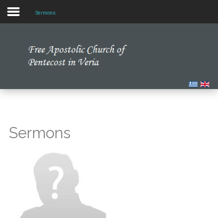
Sermons
Home
Our Church
Multimedia
Our News
Sermons
Studying the Bible