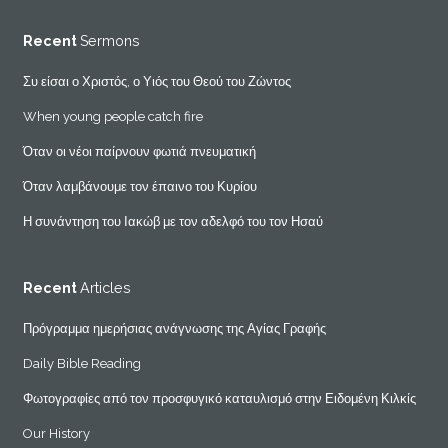
Recent
Sermons
Συ είσαι ο Χριστός, ο Υιός του Θεού του Ζώντος
When young people catch fire
Όταν οι νέοι παίρνουν φωτιά πνευματική
Όταν λαμβάνουμε τον έπαινο του Κυρίου
Η συνάντηση του Ιακώβ με τον αδελφό του τον Ησαύ
Recent
Articles
Πρόγραμμα ημερήσιας ανάγνωσης της Αγίας Γραφής
Daily Bible Reading
Φωτογραφίες από τον προσφυγικό καταυλισμό στην Ειδομένη Κιλκίς
Our History