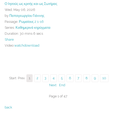
Ο Ιησούς ως κριτής και ως Σωτήρας
Wed, May 06, 2026
by
Παπαγεωργίου Γιάννης
Passage:
Ρωμαίους 2:1-16
Series:
Καθημερινά κηρύγματα
Duration:
30 mins 6 secs
Share
Video:
watch
download
Start
Prev
1
2
3
4
5
6
7
8
9
10
Next
End
Page 1 of 47
back