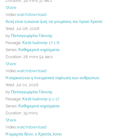
Duration:
34 mins 37 secs
Share
Video:
watch
download
Αυτή είναι η αιώνια ζωή, να γνωρίσεις τον Ιησού Χριστό
Wed, Jul 08, 2026
by
Παπαγεωργίου Γιάννης
Passage:
Κατά Ιωάννην 17:1-8
Series:
Καθημερινά κηρύγματα
Duration:
28 mins 54 secs
Share
Video:
watch
download
Η σαρκική και η πνευματική τύφλωση των ανθρώπων
Wed, Jul 01, 2026
by
Παπαγεωργίου Γιάννης
Passage:
Κατά Ιωάννην 9:1-17
Series:
Καθημερινά κηρύγματα
Duration:
35 mins
Share
Video:
watch
download
Η αμαρτία δένει, ο Χριστός λύνει