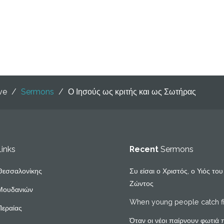
ive
/
Sermons
/
Ο Ιησούς ως κριτής και ως Σωτήρας
Links
Recent
Sermons
Θεσσαλονίκης
Συ είσαι ο Χριστός, ο Υιός το
Ζώντος
Μουδανιών
When young people catch f
Περαίας
Όταν οι νέοι παίρνουν φωτιά 