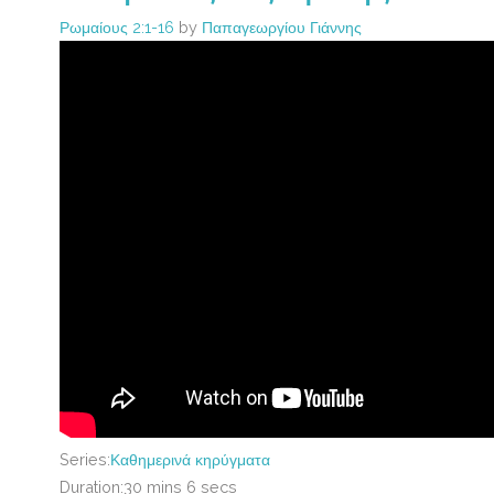
Ρωμαίους 2:1-16
by
Παπαγεωργίου Γιάννης
Series:
Καθημερινά κηρύγματα
Duration:
30 mins 6 secs