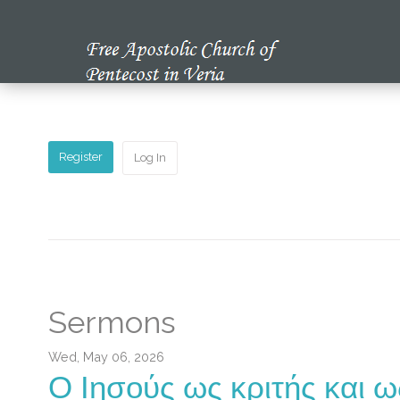
Home
Our Church
Register
Log In
Multimedia
Our News
Studying the Bible
Sermons
Wed, May 06, 2026
Ο Ιησούς ως κριτής και 