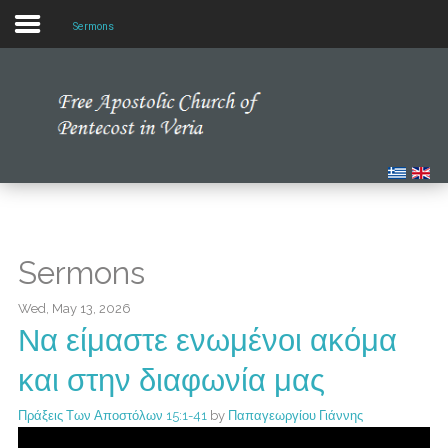
Sermons
Home
Our Church
Multimedia
Our News
Sermons
Studying the Bible
Wed, May 13, 2026
Να είμαστε ενωμένοι ακόμα
και στην διαφωνία μας
Πράξεις Των Αποστόλων 15:1-41
by
Παπαγεωργίου Γιάννης