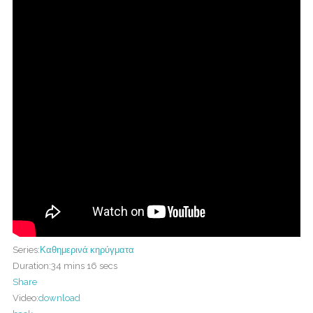
Series:
Καθημερινά κηρύγματα
Duration:
34 mins 16 secs
Share
Video:
download