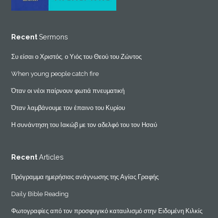
Recent
Sermons
Συ είσαι ο Χριστός, ο Υιός του Θεού του Ζώντος
When young people catch fire
Όταν οι νέοι παίρνουν φωτιά πνευματική
Όταν λαμβάνουμε τον έπαινο του Κυρίου
Η συνάντηση του Ιακώβ με τον αδελφό του τον Ησαύ
Recent
Articles
Πρόγραμμα ημερήσιας ανάγνωσης της Αγίας Γραφής
Daily Bible Reading
Φωτογραφίες από τον προσφυγικό καταυλισμό στην Ειδομένη Κιλκίς