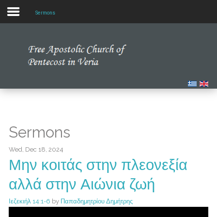
Sermons
Home
Our Church
Multimedia
Our News
Sermons
Studying the Bible
Wed, Dec 18, 2024
Μην κοιτάς στην πλεονεξία
αλλά στην Αιώνια ζωή
Ιεζεκιήλ 14:1-6
by
Παπαδημητρίου Δημήτρης