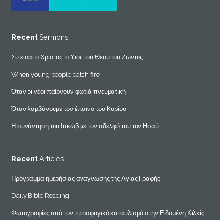
Recent
Sermons
Συ είσαι ο Χριστός, ο Υιός του Θεού του Ζώντος
When young people catch fire
Όταν οι νέοι παίρνουν φωτιά πνευματική
Όταν λαμβάνουμε τον έπαινο του Κυρίου
Η συνάντηση του Ιακώβ με τον αδελφό του τον Ησαύ
Recent
Articles
Πρόγραμμα ημερήσιας ανάγνωσης της Αγίας Γραφής
Daily Bible Reading
Φωτογραφίες από τον προσφυγικό καταυλισμό στην Ειδομένη Κιλκίς