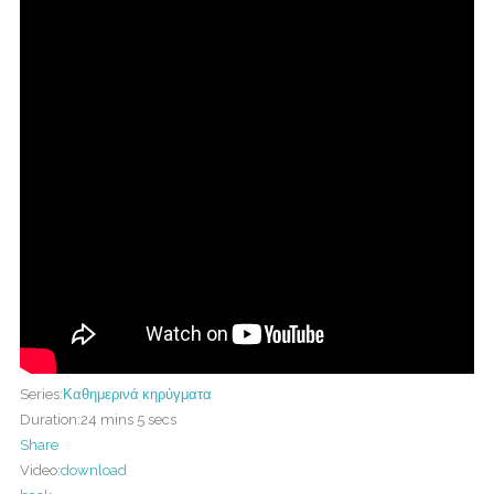
Series:
Καθημερινά κηρύγματα
Duration:
24 mins 5 secs
Share
Video:
download