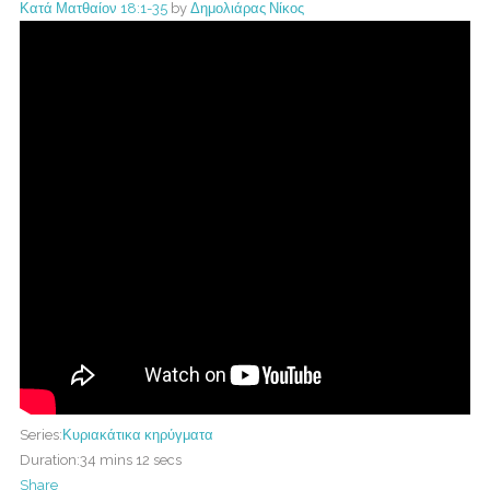
Κατά Ματθαίον 18:1-35
by
Δημολιάρας Νίκος
Series:
Κυριακάτικα κηρύγματα
Duration:
34 mins 12 secs
Share