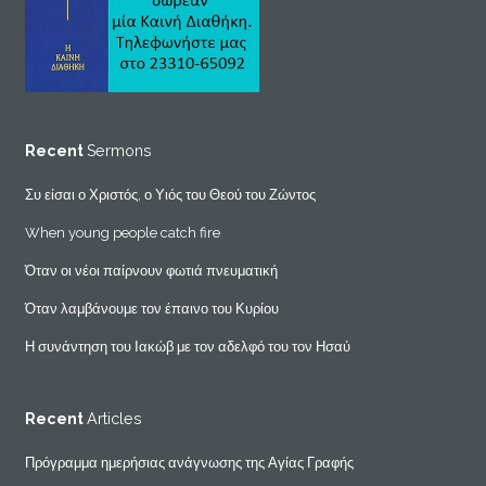
Recent
Sermons
Συ είσαι ο Χριστός, ο Υιός του Θεού του Ζώντος
When young people catch fire
Όταν οι νέοι παίρνουν φωτιά πνευματική
Όταν λαμβάνουμε τον έπαινο του Κυρίου
Η συνάντηση του Ιακώβ με τον αδελφό του τον Ησαύ
Recent
Articles
Πρόγραμμα ημερήσιας ανάγνωσης της Αγίας Γραφής