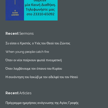
Recent
Sermons
Συ είσαι ο Χριστός, ο Υιός του Θεού του Ζώντος
When young people catch fire
Όταν οι νέοι παίρνουν φωτιά πνευματική
Όταν λαμβάνουμε τον έπαινο του Κυρίου
Η συνάντηση του Ιακώβ με τον αδελφό του τον Ησαύ
Recent
Articles
Πρόγραμμα ημερήσιας ανάγνωσης της Αγίας Γραφής