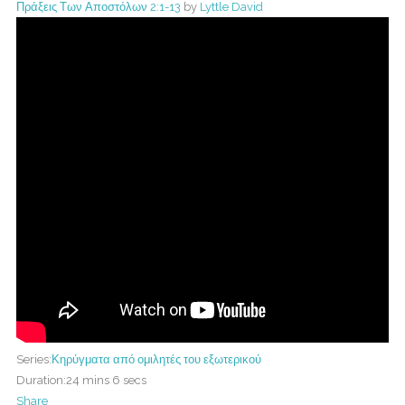
Πράξεις Των Αποστόλων 2:1-13
by
Lyttle David
Series:
Κηρύγματα από ομιλητές του εξωτερικού
Duration:
24 mins 6 secs
Share