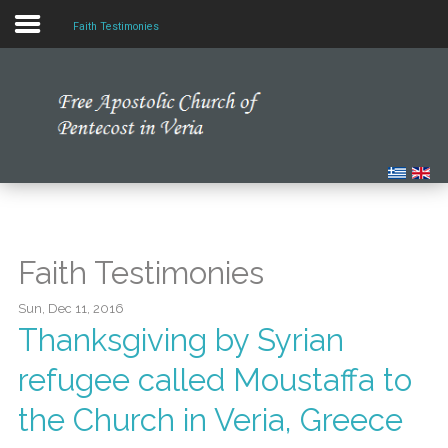
Faith Testimonies
Home
Our Church
Multimedia
Our News
Faith Testimonies
Studying the Bible
Sun, Dec 11, 2016
Thanksgiving by Syrian
refugee called Moustaffa to
the Church in Veria, Greece