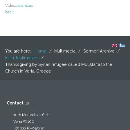
Video:
download
back
You are here:
Home
/
Multimedia
/
Sermon Archive
/
Faith Testimonies
/
Thanksgiving by Syrian refugee called Moustaffa to the
Church in Veria, Greece
Contact
us
10th Merarchias 6 str.
Veria 59100
+30 23310-65092