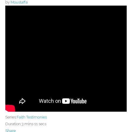
by
Moustaffa
Series:
Faith Testimonies
Duration:
3 mins 11 secs
Share